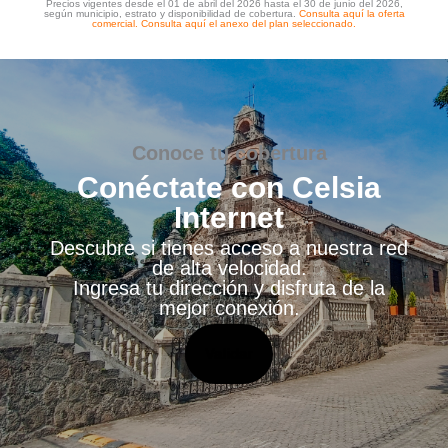
Precios vigentes desde el 01 de abril del 2026 hasta el 30 de junio del 2026,
según municipio, estrato y disponibilidad de cobertura.
Consulta aquí la oferta
comercial.
Consulta aquí el anexo del plan seleccionado.
Conoce tu cobertura
Conéctate con Celsia
Internet
Descubre si tienes acceso a nuestra red
de alta velocidad.
Ingresa tu dirección y disfruta de la
mejor conexión.
Validar