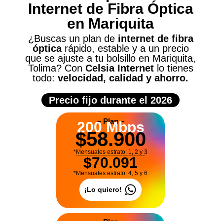
Internet de Fibra Óptica
en Mariquita
¿Buscas un plan de
internet de fibra
óptica
rápido, estable y a un precio
que se ajuste a tu bolsillo en Mariquita,
Tolima? Con
Celsia Internet
lo tienes
todo:
velocidad, calidad y ahorro
.
Precio fijo durante el
2026
– Plan –
200 Mbps
$58.900
*Mensuales estrato: 1, 2 y 3
$70.091
*Mensuales estrato: 4, 5 y 6
¡Lo quiero!