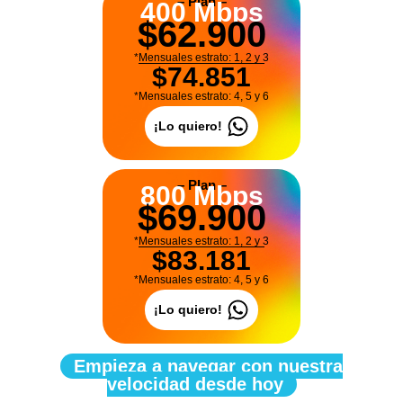
– Plan –
400 Mbps
$62.900
*Mensuales estrato: 1, 2 y 3
$74.851
*Mensuales estrato: 4, 5 y 6
¡Lo quiero!
– Plan –
800 Mbps
$69.900
*Mensuales estrato: 1, 2 y 3
$83.181
*Mensuales estrato: 4, 5 y 6
¡Lo quiero!
Empieza a navegar con nuestra
velocidad desde hoy