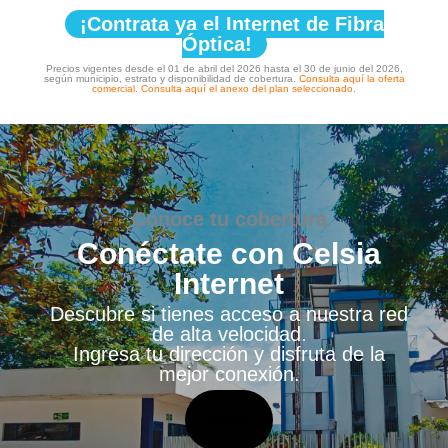
¡Contrata ya el Internet de Fibra
Óptica!
Precios vigentes desde el 01 de abril del 2026 hasta el 30 de junio del 2026,
según municipio, estrato y disponibilidad de cobertura.
Consulta aquí la oferta
comercial.
Consulta aquí el anexo del plan seleccionado.
Conoce tu cobertura
Conéctate con Celsia
Internet
Descubre si tienes acceso a nuestra red
de alta velocidad.
Ingresa tu dirección y disfruta de la
mejor conexión.
Validar