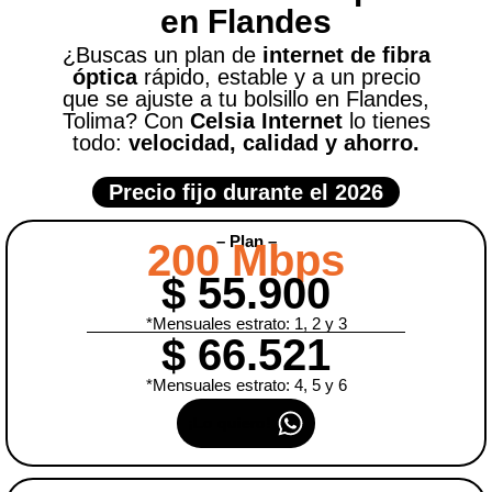
en Flandes
¿Buscas un plan de
internet de fibra
óptica
rápido, estable y a un precio
que se ajuste a tu bolsillo en Flandes,
Tolima? Con
Celsia Internet
lo tienes
todo:
velocidad, calidad y ahorro
.
Precio fijo durante el
2026
– Plan –
200 Mbps
$ 55.900
*Mensuales estrato: 1, 2 y 3
$ 66.521
*Mensuales estrato: 4, 5 y 6
¡Lo quiero!