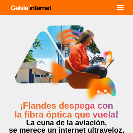
Ir
al
contenido
¡Flandes despega con
la fibra óptica que vuela!
La cuna de la aviación,
se merece un internet ultraveloz.