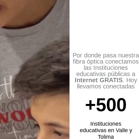
Por donde pasa nuestra
fibra óptica conectamos
las Instituciones
educativas públicas a
Internet GRATIS
. Hoy
llevamos conectadas
+
500
Instituciones
educativas en Valle y
Tolima