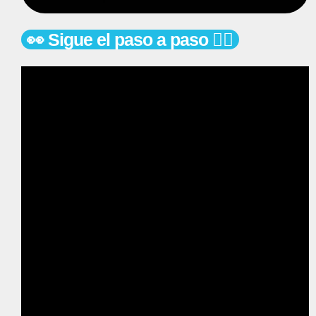
👀 Sigue el paso a paso 👇🏻