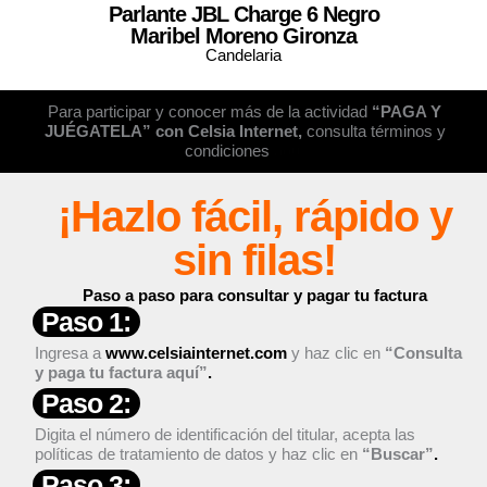
Parlante JBL Charge 6 Negro
Maribel Moreno Gironza
Candelaria
Para participar y conocer más de la actividad
“PAGA Y
JUÉGATELA” con Celsia Internet,
consulta términos y
condiciones
aquí
¡Hazlo fácil, rápido y
sin filas!
Paso a paso para consultar y pagar tu factura
Paso 1:
Ingresa a
www.celsiainternet.com
y haz clic en
“Consulta
y paga tu factura aquí”
.
Paso 2:
Digita el número de identificación del titular, acepta las
políticas de tratamiento de datos y haz clic en
“Buscar”
.
Paso 3: