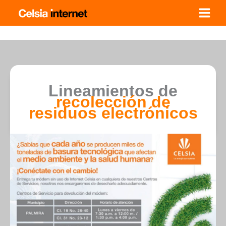
Ir
al
contenido
Lineamientos de
recolección de
residuos electrónicos